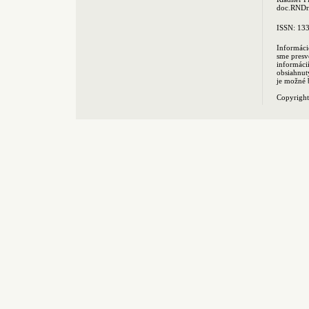
doc.RNDr.
ISSN: 13
Informáci
sme presv
informác
obsiahnut
je možné 
Copyrigh