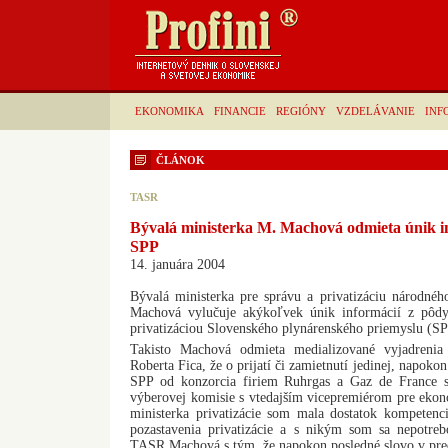
EKONOMIKA
FINANCIE
REGIÓNY
VZDELÁVANIE
INF
ČLÁNOK
TASR
Bývalá ministerka M. Machová odmieta únik inf
SPP
14. januára 2004
Bývalá ministerka pre správu a privatizáciu národ
Machová vylučuje akýkoľvek únik informácií z pôdy j
privatizáciou Slovenského plynárenského priemyslu (SP
Takisto Machová odmieta medializované vyjadrenia
Roberta Fica, že o prijatí či zamietnutí jedinej, napok
SPP od konzorcia firiem Ruhrgas a Gaz de France s
výberovej komisie s vtedajším vicepremiérom pre ek
ministerka privatizácie som mala dostatok kompetenc
pozastavenia privatizácie a s nikým som sa nepotreb
TASR Machová s tým, že napokon posledné slovo v preda