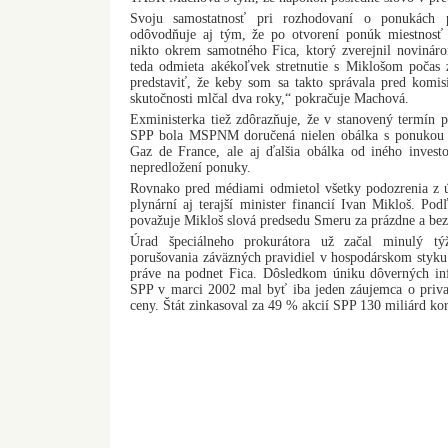
Svoju samostatnosť pri rozhodovaní o ponukách p
odôvodňuje aj tým, že po otvorení ponúk miestnosť p
nikto okrem samotného Fica, ktorý zverejnil noviná
teda odmieta akékoľvek stretnutie s Miklošom počas 
predstaviť, že keby som sa takto správala pred komis
skutočnosti mlčal dva roky,“ pokračuje Machová.
Exministerka tiež zdôrazňuje, že v stanovený termín 
SPP bola MSPNM doručená nielen obálka s ponukou 
Gaz de France, ale aj ďalšia obálka od iného investo
nepredložení ponuky.
Rovnako pred médiami odmietol všetky podozrenia z ún
plynární aj terajší minister financií Ivan Mikloš. Po
považuje Mikloš slová predsedu Smeru za prázdne a bez
Úrad špeciálneho prokurátora už začal minulý týž
porušovania záväzných pravidiel v hospodárskom styku v
práve na podnet Fica. Dôsledkom úniku dôverných info
SPP v marci 2002 mal byť iba jeden záujemca o priva
ceny. Štát zinkasoval za 49 % akcií SPP 130 miliárd ko