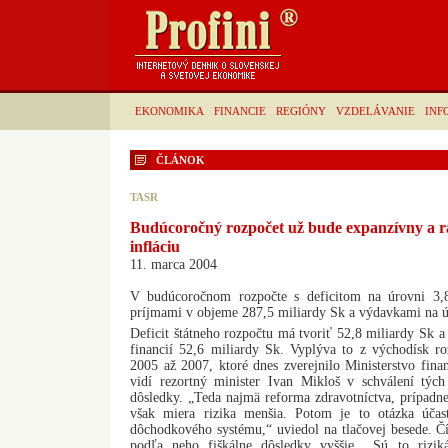
EKONOMIKA
FINANCIE
REGIÓNY
VZDELÁVANIE
INF
ČLÁNOK
TASR
Budúcoročný rozpočet už bude expanzívny a r
infláciu
11. marca 2004
V budúcoročnom rozpočte s deficitom na úrovni 3
príjmami v objeme 287,5 miliardy Sk a výdavkami na ú
Deficit štátneho rozpočtu má tvoriť 52,8 miliardy Sk a
financií 52,6 miliardy Sk. Vyplýva to z východísk ro
2005 až 2007, ktoré dnes zverejnilo Ministerstvo fin
vidí rezortný minister Ivan Mikloš v schválení tých
dôsledky. „Teda najmä reforma zdravotníctva, prípadne 
však miera rizika menšia. Potom je to otázka účast
dôchodkového systému,“ uviedol na tlačovej besede. Č
podľa neho fiškálne dôsledky vyššie. „Sú to rizi