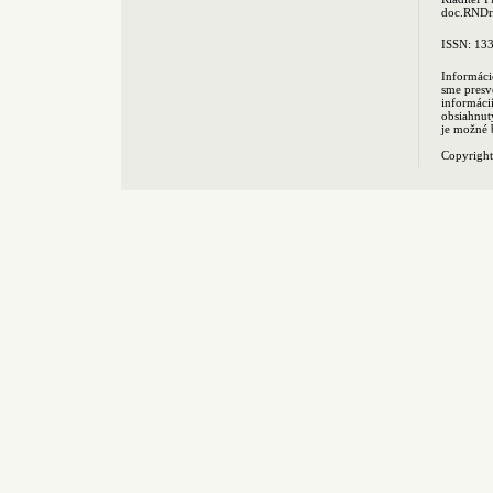
doc.RNDr.
ISSN: 13
Informáci
sme presv
informác
obsiahnut
je možné 
Copyrigh