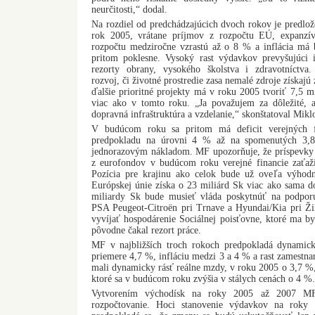
neurčitosti,“ dodal.
Na rozdiel od predchádzajúcich dvoch rokov je predlo
rok 2005, vrátane príjmov z rozpočtu EÚ, expanzí
rozpočtu medziročne vzrastú až o 8 % a inflácia má
pritom poklesne. Vysoký rast výdavkov prevyšujúci 
rezorty obrany, vysokého školstva i zdravotníctva.
rozvoj, či životné prostredie zasa nemalé zdroje získaj
ďalšie prioritné projekty má v roku 2005 tvoriť 7,5 mi
viac ako v tomto roku. „Ja považujem za dôležité, 
dopravná infraštruktúra a vzdelanie,“ skonštatoval Mikl
V budúcom roku sa pritom má deficit verejných fi
predpokladu na úrovni 4 % až na spomenutých 3,
jednorazovým nákladom. MF upozorňuje, že príspevky š
z eurofondov v budúcom roku verejné financie zaťaž
Pozícia pre krajinu ako celok bude už oveľa výhodn
Európskej únie získa o 23 miliárd Sk viac ako sama do 
miliardy Sk bude musieť vláda poskytnúť na podpor
PSA Peugeot-Citroën pri Trnave a Hyundai/Kia pri Žil
vyvíjať hospodárenie Sociálnej poisťovne, ktoré ma by
pôvodne čakal rezort práce.
MF v najbližších troch rokoch predpokladá dynamic
priemere 4,7 %, infláciu medzi 3 a 4 % a rast zamestna
mali dynamicky rásť reálne mzdy, v roku 2005 o 3,7 %,
ktoré sa v budúcom roku zvýšia v stálych cenách o 4 %.
Vytvorením východísk na roky 2005 až 2007 MF 
rozpočtovanie. Hoci stanovenie výdavkov na roky