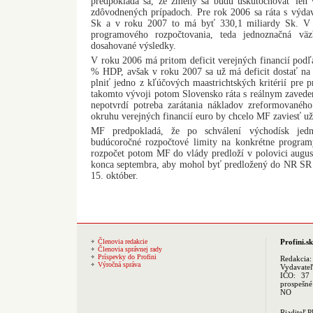
predpokladá sa, že zmeny sa budú uskutočňovať len
zdôvodnených prípadoch. Pre rok 2006 sa ráta s výda
Sk a v roku 2007 to má byť 330,1 miliardy Sk. V r
programového rozpočtovania, teda jednoznačná vä
dosahované výsledky.
V roku 2006 má pritom deficit verejných financií pod
% HDP, avšak v roku 2007 sa už má deficit dostať na 
plniť jedno z kľúčových maastrichtských kritérií pre p
takomto vývoji potom Slovensko ráta s reálnym zavede
nepotvrdí potreba zarátania nákladov zreformovanéh
okruhu verejných financií euro by chcelo MF zaviesť u
MF predpokladá, že po schválení východísk jedno
budúcoročné rozpočtové limity na konkrétne progra
rozpočet potom MF do vlády predloží v polovici augu
konca septembra, aby mohol byť predložený do NR SR
15. október.
Členovia redakcie
Profini.sk
Členovia správnej rady
Príspevky do Profini
Redakcia
Výročná správa
Vydavate
IČO: 37 
prospešné
NO
Riaditeľ 