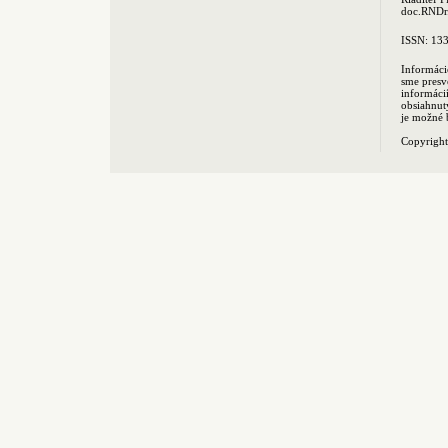
doc.RNDr.
ISSN: 13
Informáci
sme presv
informác
obsiahnut
je možné 
Copyrigh