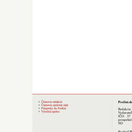
Členovia redakcie
Profini.sk
Členovia správnej rady
Príspevky do Profini
Redakcia
Výročná správa
Vydavate
IČO: 37 
prospešné
NO
Riaditeľ 