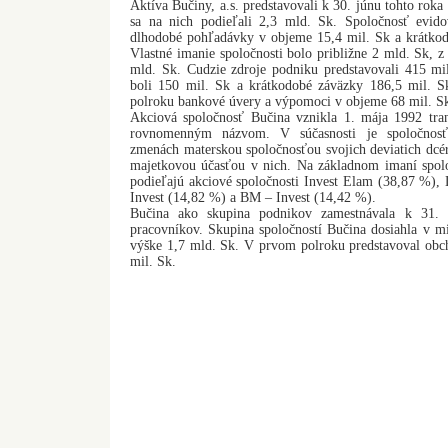
Aktíva Bučiny, a.s. predstavovali k 30. júnu tohto roka
sa na nich podieľali 2,3 mld. Sk. Spoločnosť evid
dlhodobé pohľadávky v objeme 15,4 mil. Sk a krátko
Vlastné imanie spoločnosti bolo približne 2 mld. Sk, z
mld. Sk. Cudzie zdroje podniku predstavovali 415 mi
boli 150 mil. Sk a krátkodobé záväzky 186,5 mil. S
polroku bankové úvery a výpomoci v objeme 68 mil. S
Akciová spoločnosť Bučina vznikla 1. mája 1992 tra
rovnomenným názvom. V súčasnosti je spoločnosť 
zmenách materskou spoločnosťou svojich deviatich dcé
majetkovou účasťou v nich. Na základnom imaní spolo
podieľajú akciové spoločnosti Invest Elam (38,87 %),
Invest (14,82 %) a BM – Invest (14,42 %).
Bučina ako skupina podnikov zamestnávala k 31.
pracovníkov. Skupina spoločností Bučina dosiahla v 
výške 1,7 mld. Sk. V prvom polroku predstavoval obch
mil. Sk.