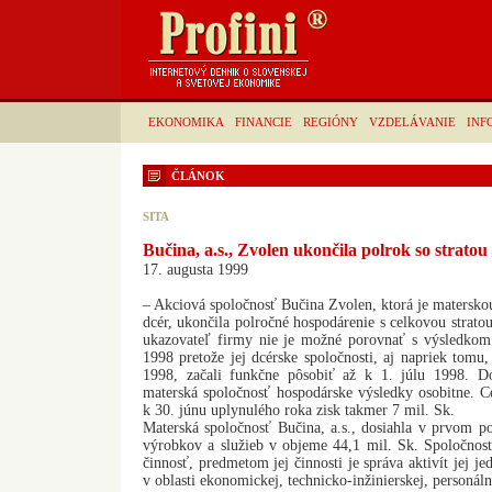
EKONOMIKA
FINANCIE
REGIÓNY
VZDELÁVANIE
INF
ČLÁNOK
SITA
Bučina, a.s., Zvolen ukončila polrok so stratou 
17. augusta 1999
– Akciová spoločnosť Bučina Zvolen, ktorá je materskou
dcér, ukončila polročné hospodárenie s celkovou strato
ukazovateľ firmy nie je možné porovnať s výsledko
1998 pretože jej dcérske spoločnosti, aj napriek tomu, 
1998, začali funkčne pôsobiť až k 1. júlu 1998. D
materská spoločnosť hospodárske výsledky osobitne. Ce
k 30. júnu uplynulého roka zisk takmer 7 mil. Sk.
Materská spoločnosť Bučina, a.s., dosiahla v prvom po
výrobkov a služieb v objeme 44,1 mil. Sk. Spoločnos
činnosť, predmetom jej činnosti je správa aktivít jej j
v oblasti ekonomickej, technicko-inžinierskej, personáln