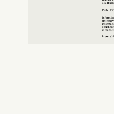
doc.RNDr.
ISSN: 13
Informáci
sme presv
informác
obsiahnut
je možné 
Copyrigh