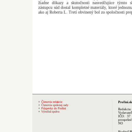
žiadne dôkazy a skutočnosti nasvedčujúce týmto s
zástupcu súd dostal kompletné materiály, ktoré jednozn
ako aj Roberta L. Tretí obvinený bol zo spoločnosti pr
Členovia redakcie
Profini.sk
Členovia správnej rady
Príspevky do Profini
Redakcia
Výročná správa
Vydavate
IČO: 37 
prospešné
NO
Riaditeľ 