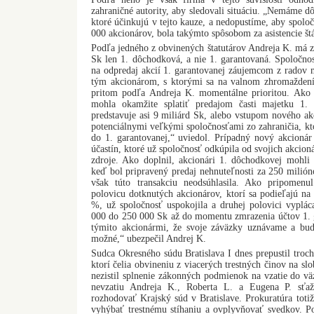
zahraničné autority, aby sledovali situáciu. „Nemáme d
ktoré účinkujú v tejto kauze, a nedopustíme, aby spolo
000 akcionárov, bola takýmto spôsobom za asistencie št
Podľa jedného z obvinených štatutárov Andreja K. má 
Sk len 1. dôchodková, a nie 1. garantovaná. Spoločno
na odpredaj akcií 1. garantovanej záujemcom z radov m
tým akcionárom, s ktorými sa na valnom zhromaždení 
pritom podľa Andreja K. momentálne prioritou. Ako 
mohla okamžite splatiť predajom časti majetku 1. 
predstavuje asi 9 miliárd Sk, alebo vstupom nového a
potenciálnymi veľkými spoločnosťami zo zahraničia, ktor
do 1. garantovanej,“ uviedol. Prípadný nový akcionár
účastín, ktoré už spoločnosť odkúpila od svojich akcion
zdroje. Ako doplnil, akcionári 1. dôchodkovej mohli
keď bol pripravený predaj nehnuteľnosti za 250 milión
však túto transakciu neodsúhlasila. Ako pripomenu
polovicu dotknutých akcionárov, ktorí sa podieľajú n
%, už spoločnosť uspokojila a druhej polovici vyplá
000 do 250 000 Sk až do momentu zmrazenia účtov 1.
týmito akcionármi, že svoje záväzky uznávame a bu
možné,“ ubezpečil Andrej K.
Sudca Okresného súdu Bratislava I dnes prepustil troch
ktorí čelia obvineniu z viacerých trestných činov na s
nezistil splnenie zákonných podmienok na vzatie do vä
nevzatiu Andreja K., Roberta L. a Eugena P. sťaž
rozhodovať Krajský súd v Bratislave. Prokuratúra totiž
vyhýbať trestnému stíhaniu a ovplyvňovať svedkov. Po