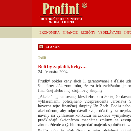
EKONOMIKA
FINANCIE
REGIÓNY
VZDELÁVANIE
INF
ČLÁNOK
TASR
Boli by zaplatili, keby….
24. februára 2004
Prudký pokles ceny akcií 1. garantovanej a ďalšie uda
štatutárov dôkazom toho, že za ich zadržaním je o
finančnej alebo inej záujmovej skupiny.
„Akcie 1. garantovanej klesli zhruba o 30 %, čo dávame
vyhláseniami policajného viceprezidenta Jaroslava 
hovorca tejto finančnej skupiny Ján Zach. Podľa neho
akcionárom, aby odpredávali svoje účastiny za nepriaz
návrhy na vyhlásenie konkurzu na základe vymyslený
predkladajú akcionárom mandátne zmluvy na zastup
zhromaždenie a rýchlo rozpredať majetok spoločnosti za
Podľa neho je však firma v tejto súvislosti odho