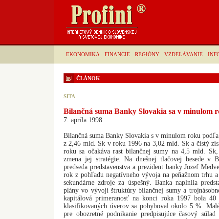
EKONOMIKA
FINANCIE
REGIÓNY
VZDELÁVANIE
INF
ČLÁNOK
SITA
Bilančná suma Banky Slovakia sa v minulom r
7. apríla 1998
Bilančná suma Banky Slovakia s v minulom roku podľa 
z 2,46 mld. Sk v roku 1996 na 3,02 mld. Sk a čistý zis
roku sa očakáva rast bilančnej sumy na 4,5 mld. Sk,
zmena jej stratégie. Na dnešnej tlačovej besede v Ba
predseda predstavenstva a prezident banky Jozef Medv
rok z pohľadu negatívneho vývoja na peňažnom trhu a
sekundárne zdroje za úspešný. Banka naplnila predsta
plány vo vývoji štruktúry bilančnej sumy a trojnásobne
kapitálová primeranosť na konci roka 1997 bola 
klasifikovaných úverov sa pohyboval okolo 5 %. Malé
pre obozretné podnikanie predpisujúce časový súlad