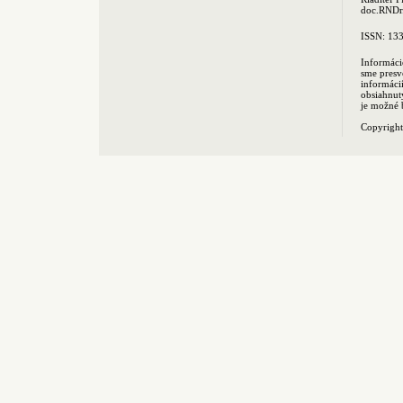
doc.RNDr.
ISSN: 13
Informáci
sme presv
informác
obsiahnut
je možné 
Copyrigh