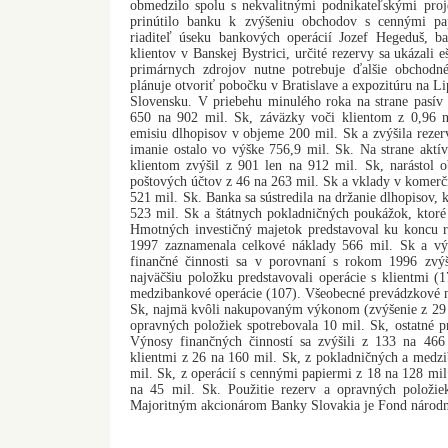
obmedzilo spolu s nekvalitnými podnikateľskými proj
prinútilo banku k zvýšeniu obchodov s cennými pa
riaditeľ úseku bankových operácií Jozef Hegeduš, ba
klientov v Banskej Bystrici, určité rezervy sa ukázali e
primárnych zdrojov nutne potrebuje ďalšie obchod
plánuje otvoriť pobočku v Bratislave a expozitúru na 
Slovensku. V priebehu minulého roka na strane pasív 
650 na 902 mil. Sk, záväzky voči klientom z 0,96 
emisiu dlhopisov v objeme 200 mil. Sk a zvýšila rezer
imanie ostalo vo výške 756,9 mil. Sk. Na strane aktí
klientom zvýšil z 901 len na 912 mil. Sk, narástol
poštových účtov z 46 na 263 mil. Sk a vklady v komerčn
521 mil. Sk. Banka sa sústredila na držanie dlhopisov, 
523 mil. Sk a štátnych pokladničných poukážok, ktoré 
Hmotných investičný majetok predstavoval ku koncu 
1997 zaznamenala celkové náklady 566 mil. Sk a v
finančné činnosti sa v porovnaní s rokom 1996 zvý
najväčšiu položku predstavovali operácie s klientmi (
medzibankové operácie (107). Všeobecné prevádzkové ná
Sk, najmä kvôli nakupovaným výkonom (zvýšenie z 29 n
opravných položiek spotrebovala 10 mil. Sk, ostatné 
Výnosy finančných činností sa zvýšili z 133 na 466
klientmi z 26 na 160 mil. Sk, z pokladničných a medz
mil. Sk, z operácií s cennými papiermi z 18 na 128 mil
na 45 mil. Sk. Použitie rezerv a opravných položie
Majoritným akcionárom Banky Slovakia je Fond národ