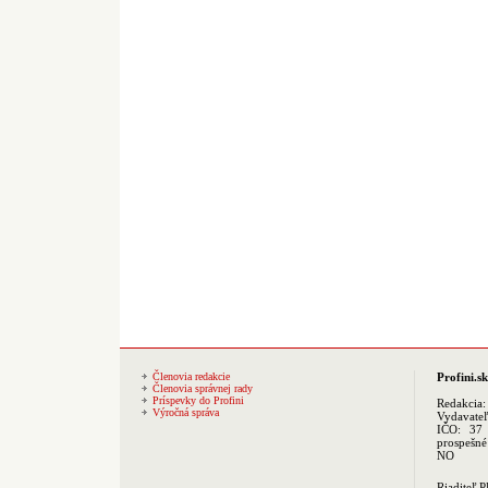
Členovia redakcie
Profini.sk
Členovia správnej rady
Príspevky do Profini
Redakcia
Výročná správa
Vydavate
IČO: 37 
prospešné
NO
Riaditeľ 