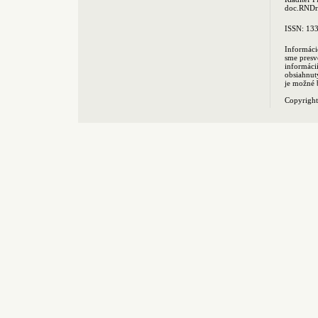
doc.RNDr.
ISSN: 13
Informáci
sme presv
informác
obsiahnut
je možné 
Copyrigh