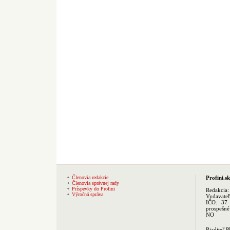
Členovia redakcie
Profini.sk
Členovia správnej rady
Príspevky do Profini
Redakcia
Výročná správa
Vydavate
IČO: 37 
prospešné
NO
Riaditeľ 