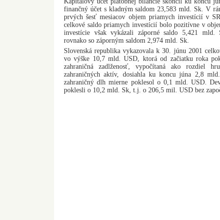
Kapitálový účet platobnej bilancie skončil ku koncu j
finančný účet s kladným saldom 23,583 mld. Sk. V rám
prvých šesť mesiacov objem priamych investícií v S
celkové saldo priamych investícií bolo pozitívne v obj
investície však vykázali záporné saldo 5,421 mld. S
rovnako so záporným saldom 2,974 mld. Sk.
Slovenská republika vykazovala k 30. júnu 2001 celko
vo výške 10,7 mld. USD, ktorá od začiatku roka pok
zahraničná zadlženosť, vypočítaná ako rozdiel hru
zahraničných aktív, dosiahla ku koncu júna 2,8 mld
zahraničný dlh mierne poklesol o 0,1 mld. USD. Dev
poklesli o 10,2 mld. Sk, t.j. o 206,5 mil. USD bez zapo