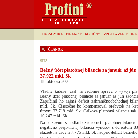
EKONOMIKA
FINANCIE
REGIÓNY
VZDELÁVANIE
INF
ČLÁNOK
SITA
Bežný účet platobnej bilancie za január až jún
37,922 mld. Sk
18. októbra 2001
Vládny kabinet vzal na vedomie správu o vývoji plat
Bežný účet platobnej bilancie za január až jún skonč
Zapríčinil ho najmä deficit zahraničnoobchodnej bila
mld. Sk. Čiastočne ho kompenzoval prebytok na ka
úrovni 23,718 mld. Sk. Celková platobná bilancia tak
10,247 mld. Sk.
Na celkovom schodku bežného účtu platobnej bilancie
negatívne prejavila aj bilancia výnosov s deficitom 8
služieb na úrovni 7,776 mld. Sk naopak deficit bežného