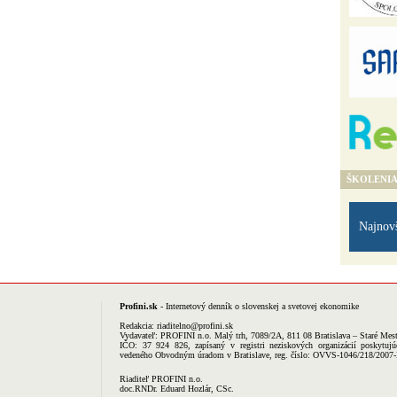
ŠKOLENI
Najnov
Profini.sk
- Internetový denník o slovenskej a svetovej ekonomike
Redakcia:
riaditelno@profini.sk
Vydavateľ:
PROFINI n.o.
Malý trh, 7089/2A, 811 08 Bratislava – Staré Mes
IČO: 37 924 826, zapísaný v registri neziskových organizácií poskytujú
vedeného Obvodným úradom v Bratislave, reg. číslo: OVVS-1046/218/2007
Riaditeľ PROFINI n.o.
doc.RNDr. Eduard Hozlár, CSc.