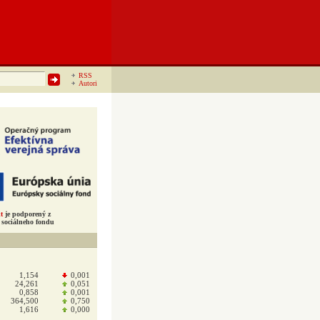
RSS
Autori
t
je podporený z
sociálneho fondu
1,154
0,001
24,261
0,051
0,858
0,001
364,500
0,750
1,616
0,000