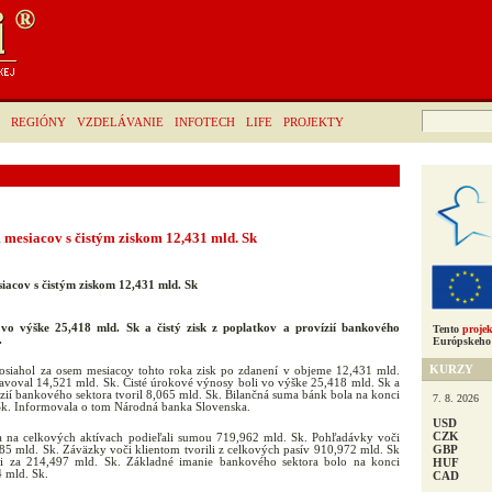
Hľadať:
REGIÓNY
VZDELÁVANIE
INFOTECH
LIFE
PROJEKTY
 mesiacov s čistým ziskom 12,431 mld. Sk
iacov s čistým ziskom 12,431 mld. Sk
i vo výške 25,418 mld. Sk
a čistý zisk z poplatkov a provízií bankového
Tento
projek
.
Európskeho 
KURZY
osiahol za osem mesiacov tohto roka zisk po zdanení v objeme 12,431 mld.
tavoval 14,521 mld. Sk. Čisté úrokové výnosy boli vo výške 25,418 mld. Sk a
vízií bankového sektora tvoril 8,065 mld. Sk. Bilančná suma bánk bola na konci
7. 8. 2026
 Sk. Informovala o tom Národná banka Slovenska.
USD
CZK
a na celkových aktívach podieľali sumou 719,962 mld. Sk. Pohľadávky voči
GBP
5 mld. Sk. Záväzky voči klientom tvorili z celkových pasív 910,972 mld. Sk
HUF
i za 214,497 mld. Sk. Základné imanie bankového sektora bolo na konci
 mld. Sk.
CAD