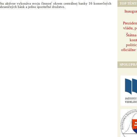
TOP TÉMY
hu aktívne vykonáva svoju činnosť okrem centrálnej banky 16 komerčných
hraničných bánk a jedno sporiteľné družstvo.
Inaugur
Prezide
vládu, p
Štátna
kont
politi
oficiálne
SPOLUPR