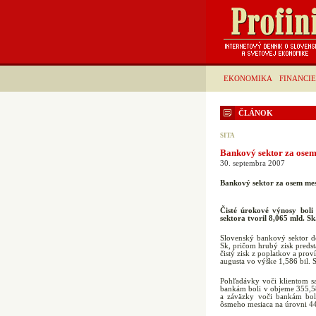
EKONOMIKA
FINANCIE
ČLÁNOK
SITA
Bankový sektor za osem
30. septembra 2007
Bankový sektor za osem mes
Čisté úrokové výnosy bol
sektora tvoril 8,065 mld. Sk
Slovenský bankový sektor d
Sk, pričom hrubý zisk preds
čistý zisk z poplatkov a pro
augusta vo výške 1,586 bil.
Pohľadávky voči klientom s
bankám boli v objeme 355,58
a záväzky voči bankám bol
ôsmeho mesiaca na úrovni 44