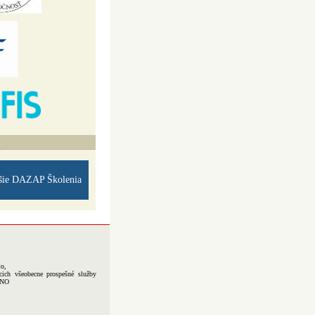
A
šie DAZAP Školenia
to,
cich všeobecne prospešné služby
-NO