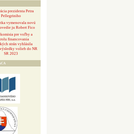
ácia prezidenta Petra
Pellegriniho
ntka vymenovala novú
ovedie ju Robert Fico
 komisia pre voľby a
rolu financovania
ckých strán vyhlásila
 výsledky volieb do NR
SR 2023
ÁCA