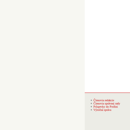
Členovia redakcie
Členovia správnej rady
Príspevky do Profini
Výročná správa