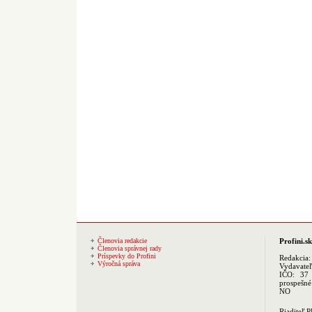
Členovia redakcie
Profini.sk
Členovia správnej rady
Príspevky do Profini
Redakcia
Výročná správa
Vydavate
IČO: 37 
prospešné
NO
Riaditeľ 