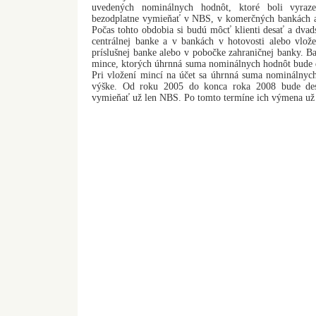
uvedených nominálnych hodnôt, ktoré boli vyra
bezodplatne vymieňať v NBS, v komerčných bankách a
Počas tohto obdobia si budú môcť klienti desať a dva
centrálnej banke a v bankách v hotovosti alebo vlo
príslušnej banke alebo v pobočke zahraničnej banky. 
mince, ktorých úhrnná suma nominálnych hodnôt bude d
Pri vložení mincí na účet sa úhrnná suma nominálnych
výške. Od roku 2005 do konca roka 2008 bude des
vymieňať už len NBS. Po tomto termíne ich výmena už