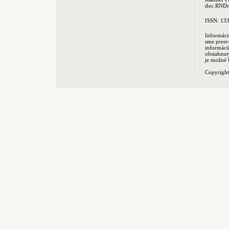
doc.RNDr.
ISSN: 13
Informáci
sme presv
informác
obsiahnut
je možné 
Copyrigh