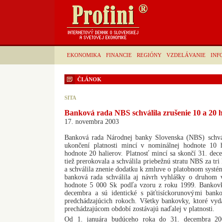
EKONOMIKA
FINANCIE
REGIÓNY
VZDELÁVANIE
INF
ČLÁNOK
SITA
Banková rada NBS schválila zrušenie 10 a 20 h
17. novembra 2003
Banková rada Národnej banky Slovenska (NBS) schvál
ukončení platnosti mincí v nominálnej hodnote 10 
hodnote 20 halierov. Platnosť mincí sa skončí 31. de
tiež prerokovala a schválila priebežnú stratu NBS za tr
a schválila znenie dodatku k zmluve o platobnom syst
banková rada schválila aj návrh vyhlášky o druhom 
hodnote 5 000 Sk podľa vzoru z roku 1999. Bankov
decembra a sú identické s päťtisíckorunovými banko
predchádzajúcich rokoch. Všetky bankovky, ktoré vy
prechádzajúcom období zostávajú naďalej v platnosti.
Od 1. januára budúceho roka do 31. decembra 2