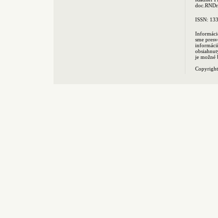
doc.RNDr.
ISSN: 13
Informáci
sme presv
informác
obsiahnut
je možné 
Copyrigh