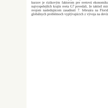
kurzov je rizikovým faktorom pre svetovú ekonomiku
najvyspelejších krajín sveta G7 povedali, že taktiež mi
svojom nasledujúcom zasadnutí 7. februára na Flori
globálnych problémoch vyplývajúcich z vývoja na deví