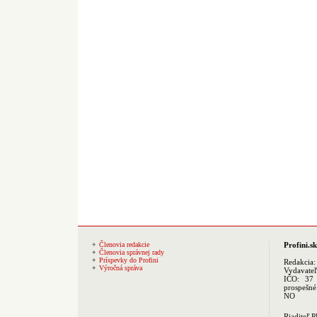
Členovia redakcie
Profini.sk
Členovia správnej rady
Príspevky do Profini
Redakcia
Výročná správa
Vydavate
IČO: 37 
prospešné
NO
Riaditeľ 