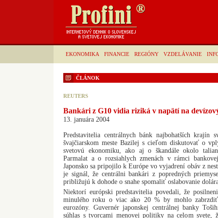
EKONOMIKA
FINANCIE
REGIÓNY
VZDELÁVANIE
INF
ČLÁNOK
REUTERS
Bankári z G10 vidia riziká v napätí na devízov
13. januára 2004
Predstavitelia centrálnych bánk najbohatších krajín 
švajčiarskom meste Bazilej s cieľom diskutovať o vp
svetovú ekonomiku, ako aj o škandále okolo talians
Parmalat a o rozsiahlych zmenách v rámci bankovej
Japonsko sa pripojilo k Európe vo vyjadrení obáv z nest
je signál, že centrálni bankári z popredných priemys
približujú k dohode o snahe spomaliť oslabovanie dolár
Niektorí európski predstavitelia povedali, že posilnen
minulého roku o viac ako 20 % by mohlo zabrzdiť
eurozóny. Guvernér japonskej centrálnej banky Toši
súhlas s tvorcami menovej politiky na celom svete, 