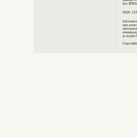
doc.RNDr.
ISSN: 13
Informáci
sme presv
informác
obsiahnut
je možné 
Copyrigh