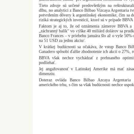
Tieto zdroje sú určené predovšetkým na reštruktura
dlhu, no analytici z Banco Bilbao Vizcaya Argentaria t
potvrdením dôvery k argentínskej ekonomike, čím sa d
riziká strategických investícií, ktoré sú v prípade BBVA
Faktom je aj to, že od oznámenia zámerov BBVA a
„záchranný balík“ vo výške 40 miliárd dolárov sa prudko
Banco Frances – v priebehu januára šlo až o vyše 50%
na 51 USD za jednu akciu/.
V krátkej budúcnosti sa očakáva, že vstup Banco Bi
Ganadero spôsobí ďalšie zhodnotenie ich akcií o 27%, 
BBVA však nechce vychádzať z prehnaného optim
podliehať.
Jej angažovanosť v Latinskej Amerike má mať zásadn
dimenziu.
Doteraz ovláda Banco Bilbao Azcaya Argentaria 
amerického trhu, s čím sa však budúcnosti nechce uspok