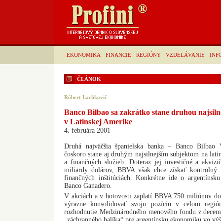
EKONOMIKA
FINANCIE
REGIÓNY
VZDELÁVANIE
INF
ČLÁNOK
Róbert Lachkovič
Banco Bilbao sa zakrátko stane druhou najsil
v Latinskej Amerike
4. februára 2001
Druhá najväčšia španielska banka – Banco Bilbao 
čoskoro stane aj druhým najsilnejším subjektom na la
a finančných služieb. Doteraz jej investičné a akvizi
miliardy dolárov, BBVA však chce získať kontrolný 
finančných inštitúciách. Konkrétne ide o argentíns
Banco Ganadero.
V akciách a v hotovosti zaplatí BBVA 750 miliónov do
výrazne konsolidovať svoju pozíciu v celom regi
rozhodnutie Medzinárodného menového fondu z decemb
„záchranného balíka“ pre argentínsku ekonomiku vo výš