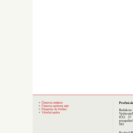
Členovia redakcie
Profini.sk
Členovia správnej rady
Príspevky do Profini
Redakcia
Výročná správa
Vydavate
IČO: 37 
prospešné
NO
Riaditeľ 