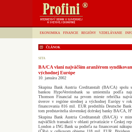
EKONOMIKA
FINANCIE
REGIÓNY
VZDELÁVANIE
INF
ČLÁNOK
SITA
BA/CA vlani najväčším aranžérom syndikovaný
východnej Európe
10. januára 2002
Skupina Bank Austria Creditanstalt (BA/CA) spolu
bankou HypoVereinsbank sa umiestnila podľa najn
Thomson Financial na prvom mieste rebríčka najvä
úverov v regióne strednej a východnej Európy v r
financovania 816 mil. EUR predstihla Deutsche Bank
tom predstavitelia slovenskej dcérskej banky BA/CA, H
Skupina Bank Austria Creditanstalt (BA/CA) v min
najväčších transakcií v oblasti privatizácie v Českej r
London a ING Bank sa podieľa na financovaní nákupu
(ČRa) v celkovom objeme 118 mil. EUR. Bivideon,