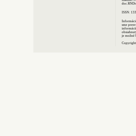
doc.RNDr.
ISSN: 13
Informáci
sme presv
informác
obsiahnut
je možné 
Copyrigh