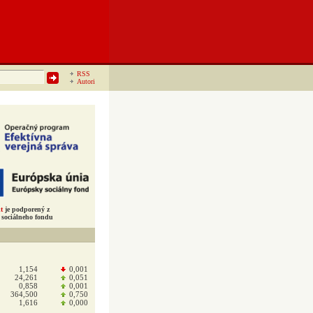
RSS
Autori
t
je podporený z
sociálneho fondu
1,154
0,001
24,261
0,051
0,858
0,001
364,500
0,750
1,616
0,000