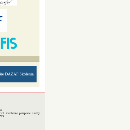
A
šie DAZAP Školenia
to,
cich všeobecne prospešné služby
-NO