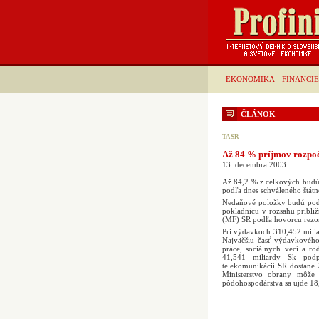
EKONOMIKA
FINANCIE
ČLÁNOK
TASR
Až 84 % príjmov rozpoč
13. decembra 2003
Až 84,2 % z celkových budú
podľa dnes schváleného štátn
Nedaňové položky budú podľa
pokladnicu v rozsahu približ
(MF) SR podľa hovorcu rezor
Pri výdavkoch 310,452 milia
Najväčšiu časť výdavkového
práce, sociálnych vecí a r
41,541 miliardy Sk podpor
telekomunikácií SR dostane 
Ministerstvo obrany môže
pôdohospodárstva sa ujde 18