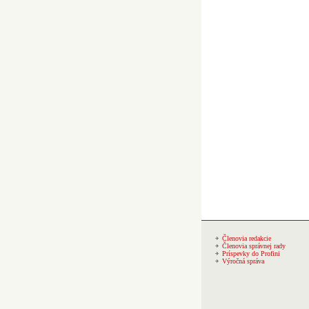
Členovia redakcie
Členovia správnej rady
Príspevky do Profini
Výročná správa