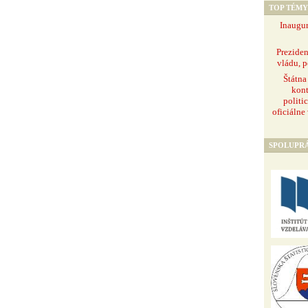
TOP TÉMY
Inaugur
Prezide
vládu, p
Štátna
kont
politi
oficiálne
SPOLUPR