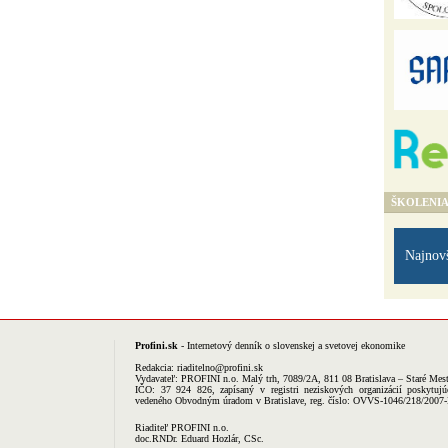
ŠKOLENI
Najnov
Profini.sk
- Internetový denník o slovenskej a svetovej ekonomike
Redakcia:
riaditelno@profini.sk
Vydavateľ:
PROFINI n.o.
Malý trh, 7089/2A, 811 08 Bratislava – Staré Mes
IČO: 37 924 826, zapísaný v registri neziskových organizácií poskytujú
vedeného Obvodným úradom v Bratislave, reg. číslo: OVVS-1046/218/2007
Riaditeľ PROFINI n.o.
doc.RNDr. Eduard Hozlár, CSc.