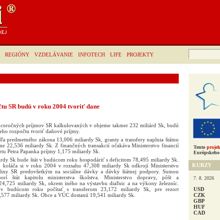
Hľadať:
REGIÓNY
VZDELÁVANIE
INFOTECH
LIFE
PROJEKTY
tu SR budú v roku 2004 tvoriť dane
coročných príjmov SR kalkulovaných v objeme takmer 232 miliárd Sk, budú
eho rozpočtu tvoriť daňové príjmy.
 predmetného zákona 13,006 miliardy Sk, granty a transfery naplnia štátnu
ne 22,536 miliardy Sk. Z finančných transakcií očakáva Ministerstvo financií
Tento
projek
tu Petra Papanka príjmy 1,175 miliardy Sk.
Európskeho 
rdy Sk bude štát v budúcom roku hospodáriť s deficitom 78,495 miliardy Sk.
KURZY
 koláča si v roku 2004 v rozsahu 47,308 miliardy Sk odkrojí Ministerstvo
odiny SR predovšetkým na sociálne dávky a dávky štátnej podpory. Sumou
í štát kapitolu ministerstva školstva. Ministerstvo dopravy, pôšt a
7. 8. 2026
24,725 miliardy Sk, okrem iného na výstavbu diaľnic a na výkony železníc.
USD
 v budúcom roku počítať s transferom 23,172 miliardy Sk, pre rezort
CZK
,577 miliardy Sk. Obce a VÚC dostanú 19,541 miliardy Sk.
GBP
HUF
CAD