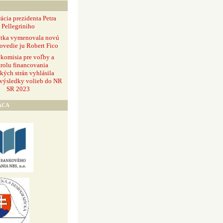
ácia prezidenta Petra
Pellegriniho
ntka vymenovala novú
ovedie ju Robert Fico
 komisia pre voľby a
rolu financovania
ckých strán vyhlásila
 výsledky volieb do NR
SR 2023
ÁCA