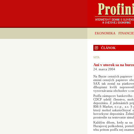
EKONOMIKA
FINANCIE
ČLÁNOK
SITA
Ani v utorok sa na burz
24. marca 2004
Na Burze cenných papierov v
emisií cenných papierov ob
SAX tak zostal na piatkov
dlhopismi kvôli nepresve
vyrovnávania obchodov s cen
Podľa zástupcov bankového s
CDCP udelil členstvo, moh
depozitára. Z jedenástich p
RM-S Market, o.c.p., a.s. S
ktorý mohol uskutočňovať 
hovorkyne depozitára Želmír
prostredie na testovanie sim
Každým dňom, kedy sa na tr
Hurajovej poškodená, preto
trhu pritom podľa nej znamen