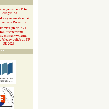
ácia prezidenta Petra
Pellegriniho
ntka vymenovala novú
ovedie ju Robert Fico
 komisia pre voľby a
rolu financovania
ckých strán vyhlásila
 výsledky volieb do NR
SR 2023
ÁCA