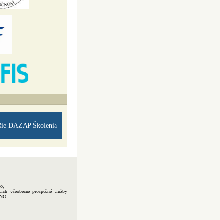
A
šie DAZAP Školenia
to,
cich všeobecne prospešné služby
-NO