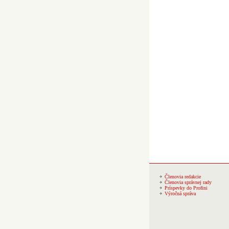
Členovia redakcie
Členovia správnej rady
Príspevky do Profini
Výročná správa