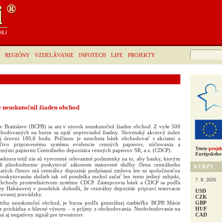
Hľadať:
REGIÓNY
VZDELÁVANIE
INFOTECH
LIFE
PROJEKTY
e neuskutočnil žiaden obchod
 Bratislave (BCPB) sa ani v utorok neuskutočnil žiaden obchod. Z vyše 500
chodovaných na burze sa opäť nepreviedol žiadny. Slovenský akciový index
ej úrovni 180,6 bodu. Príčinou je neochota bánk obchodovať s akciami a
dčivo pripravenému systému evidencie cenných papierov, zúčtovania a
Tento
projek
nými papiermi Centrálneho depozitára cenných papierov SR, a.s. (CDCP).
Európskeho 
ektora totiž nie sú vytvorené relevantné podmienky na to, aby banky, ktorým
li plnohodnotne poskytovať zákonom stanovené služby člena centrálneho
KURZY
rijatých členov má centrálny depozitár podpísanú zmluvu len so spoločnosťou
 poskytovaním služieb tak od pondelka mohol začať len tento jediný subjekt,
7. 8. 2026
obchody prostredníctvom systému CDCP. Zástupcovia bánk a CDCP sa podľa
y Habánovej v pondelok dohodli, že centrálny depozitár pripraví testovacie
USD
ulovanej prevádzky.
CZK
GBP
hu neuskutoční obchod, je burza podľa generálnej riaditeľky BCPB Márie
HUF
že prichádza o hlavné výnosy – o príjmy z obchodovania. Neobchodovanie na
CAD
á aj negatívny signál pre investorov.