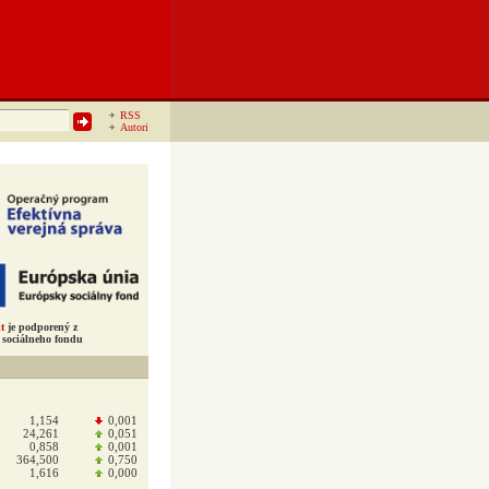
RSS
Autori
t
je podporený z
sociálneho fondu
1,154
0,001
24,261
0,051
0,858
0,001
364,500
0,750
1,616
0,000