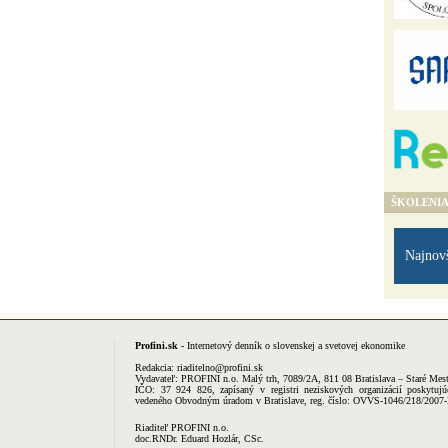
ŠKOLENI
Najnov
Profini.sk
- Internetový denník o slovenskej a svetovej ekonomike
Redakcia:
riaditelno@profini.sk
Vydavateľ:
PROFINI n.o.
Malý trh, 7089/2A, 811 08 Bratislava – Staré Mes
IČO: 37 924 826, zapísaný v registri neziskových organizácií poskytujú
vedeného Obvodným úradom v Bratislave, reg. číslo: OVVS-1046/218/2007
Riaditeľ PROFINI n.o.
doc.RNDr. Eduard Hozlár, CSc.