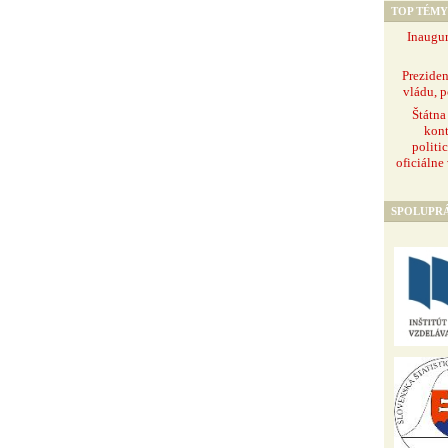
TOP TÉMY
Inaugur
Prezide
vládu, p
Štátna
kont
politi
oficiálne
SPOLUPR