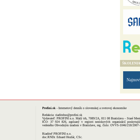
ŠKOLENI
Najnov
Profini.sk
- Internetový denník o slovenskej a svetovej ekonomike
Redakcia:
riaditelno@profini.sk
Vydavateľ:
PROFINI n.o.
Malý trh, 7089/2A, 811 08 Bratislava – Staré Mes
IČO: 37 924 826, zapísaný v registri neziskových organizácií poskytujú
vedeného Obvodným úradom v Bratislave, reg. číslo: OVVS-1046/218/2007
Riaditeľ PROFINI n.o.
doc.RNDr. Eduard Hozlár, CSc.