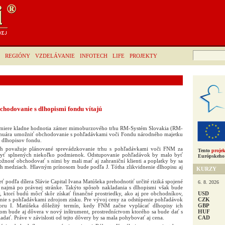
Hľadať:
REGIÓNY
VZDELÁVANIE
INFOTECH
LIFE
PROJEKTY
chodovanie s dlhopismi fondu vítajú
ej miere kladne hodnotia zámer mimoburzového trhu RM-Systém Slovakia (RM-
januára umožniť obchodovanie s pohľadávkami voči Fondu národného majetku
 dlhopisov fondu.
h považuje plánované sprevádzkovanie trhu s pohľadávkami voči FNM za
Tento
projek
byť splnených niekoľko podmienok. Odstupovanie pohľadávok by malo byť
Európskeho 
žnosť obchodovať s nimi by mali mať aj zahraniční klienti a poplatky by sa
 medziach. Hlavným prínosom bude podľa J. Tótha zlikvidnenie dlhopisu aj
KURZY
ť podľa dílera Slávie Capital Ivana Matúšeka prehodnotiť určité riziká spojené
6. 8. 2026
 najmä po právnej stránke. Takýto spôsob nakladania s dlhopismi však bude
USD
, ktorí budú môcť skôr získať finančné prostriedky, ako aj pre obchodníkov,
CZK
nie s pohľadávkami zdrojom zisku. Pre vývoj ceny za odstúpenie pohľadávok
GBP
u I. Matúšeka dôležitý termín, kedy FNM začne vyplácať dlhopisy ich
HUF
om bude aj dôvera v nový inštrument, prostredníctvom ktorého sa bude dať s
CAD
ať. Práve v závislosti od tejto dôvery by sa mala pohybovať aj cena.