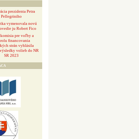
ácia prezidenta Petra
Pellegriniho
ntka vymenovala novú
ovedie ju Robert Fico
 komisia pre voľby a
rolu financovania
ckých strán vyhlásila
 výsledky volieb do NR
SR 2023
ÁCA