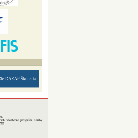
A
šie DAZAP Školenia
to,
cich všeobecne prospešné služby
-NO