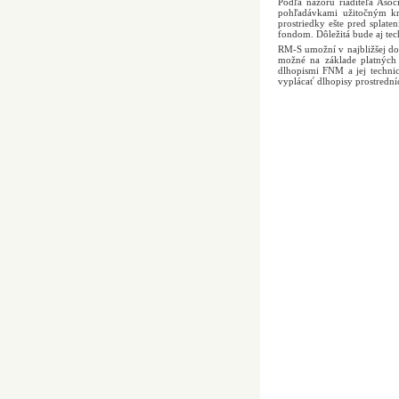
Podľa názoru riaditeľa Aso
pohľadávkami užitočným kr
prostriedky ešte pred splat
fondom. Dôležitá bude aj tec
RM-S umožní v najbližšej d
možné na základe platných 
dlhopismi FNM a jej techni
vyplácať dlhopisy prostredn