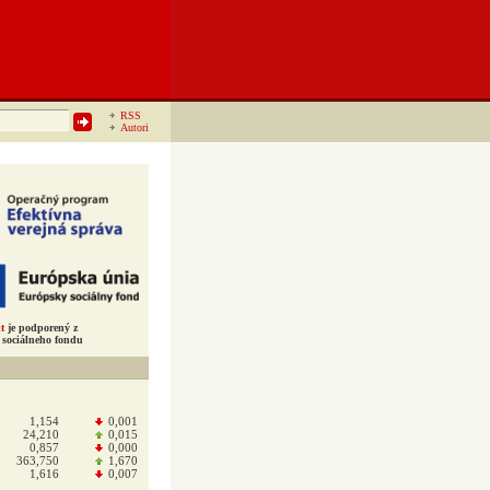
RSS
Autori
t
je podporený z
sociálneho fondu
1,154
0,001
24,210
0,015
0,857
0,000
363,750
1,670
1,616
0,007