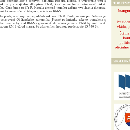
ciácie obchodníkov s cennými papiermi Róberta Kopála je vytvorenie trhu s
TOP TÉMY
okom pre majiteľov dlhopisov FNM, ktorí za ne budú potrebovať získať
ením. Cena bude podľa R. Kopála úmerná termínu začatia vyplácania dlhopisu
Inaugur
hnická nenáročnosť takejto operácie na RM-S.
obe predaj a odkupovanie pohľadávok voči FNM. Postupovanie pohľadávok je
ustanovení Občianskeho zákonníka. Presné podmienky takejto transakcie s
Prezide
cké riešenie by mal RM-S vypracovať do konca januára. FNM by mal začať
vládu, p
íctvom RM-S už od marca. Po zdanení ich hodnota predstavuje 13 740 Sk.
Štátna
kont
politi
oficiálne
SPOLUPR