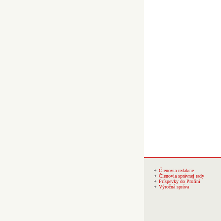
Členovia redakcie
Členovia správnej rady
Príspevky do Profini
Výročná správa