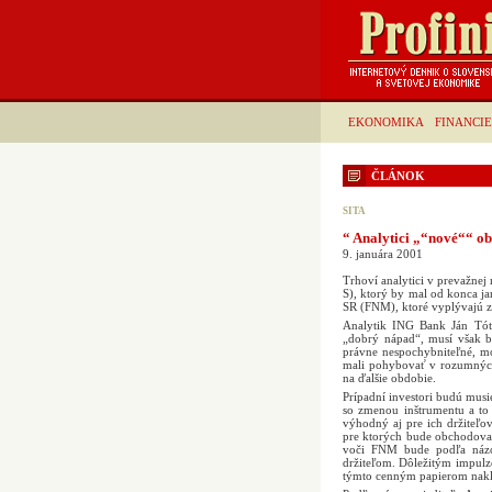
EKONOMIKA
FINANCIE
ČLÁNOK
SITA
“ Analytici „“nové““ ob
9. januára 2001
Trhoví analytici v prevažn
S), ktorý by mal od konca 
SR (FNM), ktoré vyplývajú z
Analytik ING Bank Ján Tót
„dobrý nápad“, musí však 
právne nespochybniteľné, mo
mali pohybovať v rozumných
na ďalšie obdobie.
Prípadní investori budú musie
so zmenou inštrumentu a to
výhodný aj pre ich držiteľov
pre ktorých bude obchodova
voči FNM bude podľa názor
držiteľom. Dôležitým impulz
týmto cenným papierom naklad