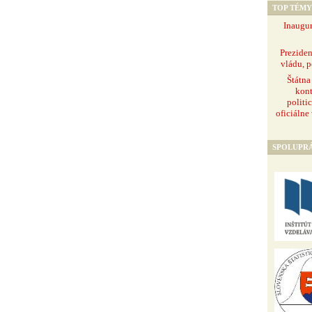
TOP TÉMY
Inaugur
Prezide
vládu, p
Štátna
kont
politi
oficiálne
SPOLUPR