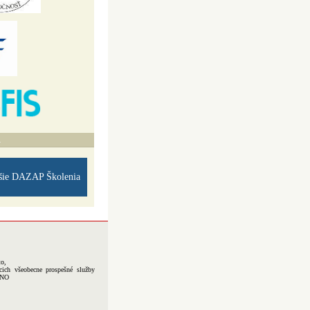
A
šie DAZAP Školenia
to,
cich všeobecne prospešné služby
-NO