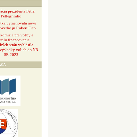
ácia prezidenta Petra
Pellegriniho
ntka vymenovala novú
ovedie ju Robert Fico
 komisia pre voľby a
rolu financovania
ckých strán vyhlásila
 výsledky volieb do NR
SR 2023
ÁCA