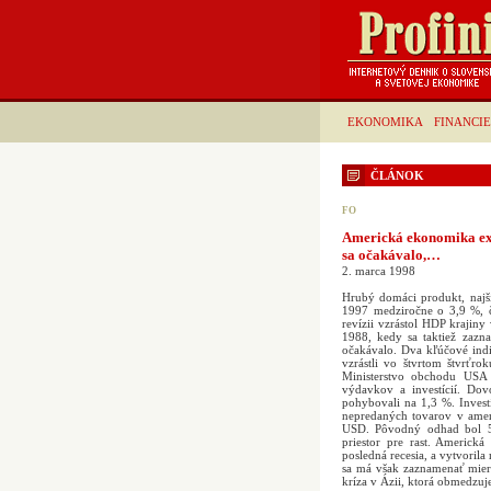
EKONOMIKA
FINANCIE
ČLÁNOK
FO
Americká ekonomika ex
sa očakávalo,…
2. marca 1998
Hrubý domáci produkt, najšir
1997 medziročne o 3,9 %, č
revízii vzrástol HDP krajiny
1988, kedy sa taktiež zazna
očakávalo. Dva kľúčové ind
vzrástli vo štvrtom štvrťr
Ministerstvo obchodu USA
výdavkov a investícií. Do
pohybovali na 1,3 %. Invest
nepredaných tovarov v amer
USD. Pôvodný odhad bol 59
priestor pre rast. Americk
posledná recesia, a vytvorila
sa má však zaznamenať mier
kríza v Ázii, ktorá obmedzuje