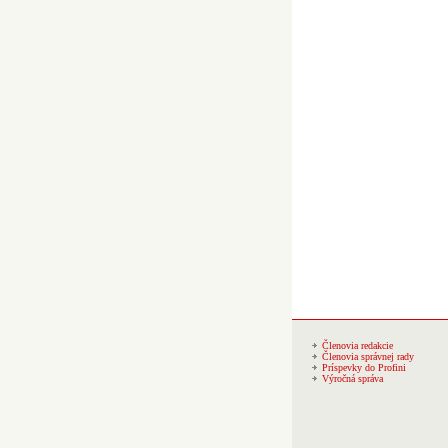
Členovia redakcie
Členovia správnej rady
Príspevky do Profini
Výročná správa