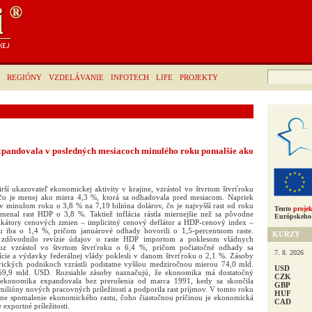
Hľadať:
REGIÓNY
VZDELÁVANIE
INFOTECH
LIFE
PROJEKTY
pandovala v posledných mesiacoch minulého roku pomalšie ako
ší ukazovateľ ekonomickej aktivity v krajine, vzrástol vo štvrtom štvrťroku
o je menej ako miera 4,3 %, ktorá sa odhadovala pred mesiacom. Napriek
 v minulom roku o 3,8 % na 7,19 bilióna dolárov, čo je najvyšší rast od roku
Tento
projek
menal rast HDP o 3,8 %. Taktiež inflácia rástla miernejšie než sa pôvodne
Európskeho 
ikátory cenových zmien – implicitný cenový deflátor a HDP-cenový index –
oku iba o 1,4 %, pričom januárové odhady hovorili o 1,5-percentnom raste.
KURZY
 zdôvodnilo revízie údajov o raste HDP importom a poklesom vládnych
voz vzrástol vo štvrtom štvrťroku o 6,4 %, pričom počiatočné odhady sa
7. 8. 2026
ície a výdavky federálnej vlády poklesli v danom štvrťroku o 2,1 %. Zásoby
ických podnikoch vzrástli podstatne vyššou medziročnou mierou 74,0 mld.
USD
,9 mld. USD. Rozsiahle zásoby naznačujú, že ekonomika má dostatočný
CZK
á ekonomika expandovala bez prerušenia od marca 1991, kedy sa skončila
GBP
 milióny nových pracovných príležitostí a podporila rast príjmov. V tomto roku
HUF
ne spomalenie ekonomického rastu, čoho čiastočnou príčinou je ekonomická
CAD
 exportné príležitosti.