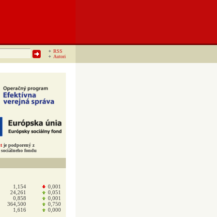
RSS
Autori
t
je podporený z
sociálneho fondu
1,154
0,001
24,261
0,051
0,858
0,001
364,500
0,750
1,616
0,000