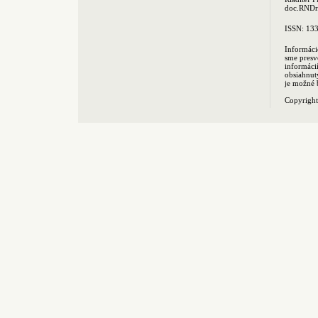
doc.RNDr.
ISSN: 13
Informáci
sme presv
informác
obsiahnut
je možné 
Copyrigh