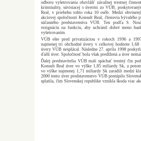
odboru vyšetrovania obzvlášť závažnej trestnej činnos
kriminality, súvisiacej s úvermi zo VÚB, poskytovaný
Real, v priebehu tohto roka 10 osôb. Medzi obvineným
akciovej spoločnosti Konsult Real, členovia bývalého 
súčasného predstavenstva VÚB. Ten podľa S. Nosá
rezignáciu na funkciu, aby uchránil dobré meno bank
vyšetrovaním.
VÚB ešte pred privatizáciou v rokoch 1996 a 1997
najmenej tri obchodné úvery v celkovej hodnote 1,68 
úvery VÚB nesplácal. Následne 27. apríla 1998 poskyt
ďalší úver. Spoločnosť bola však predlžená a úver nemal
Ďalej predstavitelia VÚB mali spáchať trestný čin pod
Konsult Real úver vo výške 1,85 miliardy Sk, a potom
vo výške najmenej 1,71 miliardy Sk zaradili medzi kl
2000 tento úver predstavenstvo VÚB postúpilo Slovens
splatila, čím Slovenskej republike vznikla škoda viac a