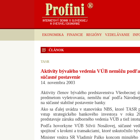
EKONOMIKA
FINANCIE
REGIÓNY
VZDELÁVANIE
INF
ČLÁNOK
TASR
Aktivity bývalého vedenia VÚB nemôžu podľa
súčasné postavenie
14. novembra 2003
Aktivity členov bývalého predstavenstva Všeobecnej 
predmetom vyšetrovania, nemôžu mať podľa Národnej
na súčasné stabilné postavenie banky.
Ako sa ďalej uvádza v stanovisku NBS, ktoré TASR po
vstup strategického bankového investora v roku 2
predstavuje záruku odborného vedenia VÚB a tiež istotu
Podľa hovorkyne VÚB Silvii Nosálovej, súčasné ve
spojitosť s krokmi a transakciami, ktoré uskutočnilo b
Minister vnútra SR Vladimír Palko koncom minulého t