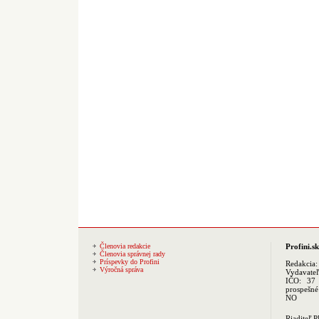
Členovia redakcie
Profini.sk
Členovia správnej rady
Príspevky do Profini
Redakcia
Výročná správa
Vydavate
IČO: 37 
prospešné
NO
Riaditeľ 