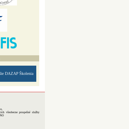
A
šie DAZAP Školenia
to,
cich všeobecne prospešné služby
-NO