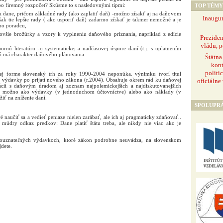
bo firemný rozpočet? Skúsme to s nasledovnými tipmi:
TOP TÉMY
a dane, pričom základné rady (ako zaplatiť daň) -možno zísakť aj na daňovom
Inaugur
ak tie lepšie rady ( ako usporiť daň) zadarmo získať je takmer nemožné a je
ho poradcu,
jnovšie brožúrky a vzory k vyplneniu daňového priznania, napríklad z edície
Prezide
vládu, p
rnú literatúru -o systematickej a nadčasovej úspore daní (t.j. s uplatnením
rá má charakter daňového plánovania
Štátna
kont
politi
ej forme slovenský trh za roky 1990-2004 neponúka. výnimku tvorí titul
 výdavky po prijatí nového zákona (r.2004). Obsahuje okrem rád ku daňovej
oficiálne
ikácii s daňovým úradom aj zoznam najpolemickejších a najdiskutovanejších
 možno ako výdavky (v jednoduchom účtovníctve) alebo ako náklady (v
iť na zníženie daní.
SPOLUPR
 naučiť sa a vedieť peniaze nielen zarábať, ale ich aj pragmaticky zdaňovať..
a múdry odkaz predkov: Dane platiť štátu treba, ale nikdy nie viac ako je
vouznateľných výdavkoch, ktoré zákon podrobne neuvádza, na slovenskom
dete.