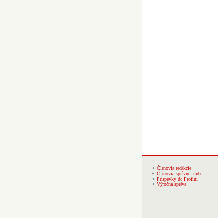
Členovia redakcie
Členovia správnej rady
Príspevky do Profini
Výročná správa