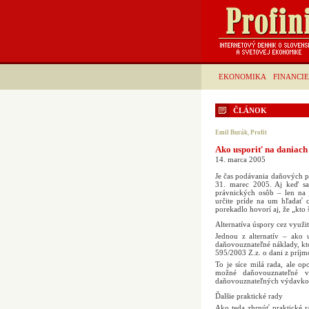
EKONOMIKA
FINANCIE
ČLÁNOK
Emil Burák
,
Profit
Ako usporiť na daniach
14. marca 2005
Je čas podávania daňových pr
31. marec 2005. Aj keď sa
právnických osôb – len na
určite príde na um hľadať 
porekadlo hovorí aj, že „kto 
Alternatíva úspory cez využi
Jednou z alternatív – ako
daňovouznateľné náklady, kto
595/2003 Z.z. o dani z príjm
To je síce milá rada, ale o
možné daňovouznateľné vý
daňovouznateľných výdavkov, 
Ďalšie praktické rady
Ako teda zhrnúť praktické r