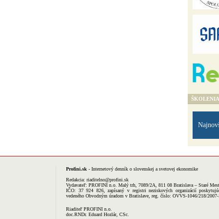
ŠKOLENI
Najnov
Profini.sk
- Internetový denník o slovenskej a svetovej ekonomike
Redakcia:
riaditelno@profini.sk
Vydavateľ:
PROFINI n.o.
Malý trh, 7089/2A, 811 08 Bratislava – Staré Mes
IČO: 37 924 826, zapísaný v registri neziskových organizácií poskytujú
vedeného Obvodným úradom v Bratislave, reg. číslo: OVVS-1046/218/2007
Riaditeľ PROFINI n.o.
doc.RNDr. Eduard Hozlár, CSc.