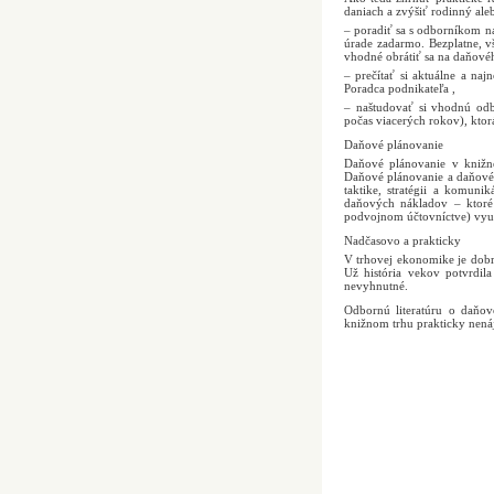
daniach a zvýšiť rodinný ale
– poradiť sa s odborníkom n
úrade zadarmo. Bezplatne, vš
vhodné obrátiť sa na daňové
– prečítať si aktuálne a na
Poradca podnikateľa ,
– naštudovať si vhodnú odbo
počas viacerých rokov), kto
Daňové plánovanie
Daňové plánovanie v knižn
Daňové plánovanie a daňové
taktike, stratégii a komun
daňových nákladov – ktoré
podvojnom účtovníctve) využ
Nadčasovo a prakticky
V trhovej ekonomike je dobré
Už história vekov potvrdil
nevyhnutné.
Odbornú literatúru o daňo
knižnom trhu prakticky nenáj