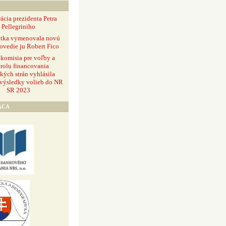
ácia prezidenta Petra
Pellegriniho
ntka vymenovala novú
ovedie ju Robert Fico
 komisia pre voľby a
rolu financovania
ckých strán vyhlásila
 výsledky volieb do NR
SR 2023
ÁCA