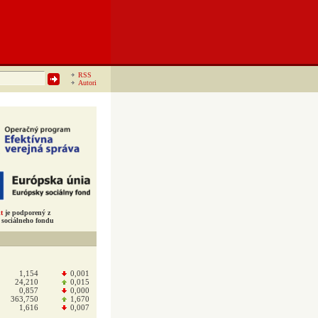
RSS
Autori
t
je podporený z
sociálneho fondu
1,154
0,001
24,210
0,015
0,857
0,000
363,750
1,670
1,616
0,007