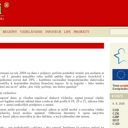
Hľadať:
REGIÓNY
VZDELÁVANIE
INFOTECH
LIFE
PROJEKTY
iznaní za rok 2004 na dani z príjmov, pričom posledný termín pre podanie je
 od 1. januára minulého roku znížili sadzby dane z príjmov fyzických i
 jednotnú rovnú daň 19% – každému racionálne hospodáriaceho daňovníka
cestičky k maximálne možnej finančnej úspore. Je to logické – lebo múdre
Tento
projek
šetrí má za tri“ alebo „kto vždy počtuje, ten dobre gazduje“.
Európskeho 
tie výdavkov
KURZY
 usporiť dane, je vhodne regulovať daňové výdavky, najmä poznať všetky
ré legálne znižujú základ dane a teda aj daň podľa § 19, 20 a 21, zákona číslo
6. 8. 2026
ov v znení neskorších predpisov a zmien.
ponent môže povedať – že citovaný zákon je príliš strohý a neuvádza všetky
USD
davky, ktoré možno uplatniť. Odbornej literatúry k opisu takýchto
CZK
ktoré zákon neuvádza je ako šafránu, a tej kvalitnejšej ešte menej.
GBP
HUF
CAD
ady – pre podnikateľa i občana – ako usporiť legitímne čo najviac peňazí na