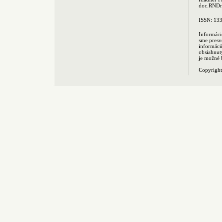
doc.RNDr.
ISSN: 13
Informáci
sme presv
informác
obsiahnut
je možné 
Copyrigh