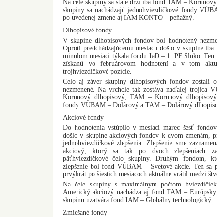
Na čele skupiny sa stále drží iba fond TAM – Korunov
skupiny sa nachádzajú jednohviezdičkové fondy VÚ
po uvedenej zmene aj IAM KONTO – peňažný.
Dlhopisové fondy
V skupine dlhopisových fondov bol hodnotený nezmen
Oproti predchádzajúcemu mesiacu došlo v skupine iba 
minulom mesiaci týkala fondu IaD – 1. PF Slnko. Ten 
získanú vo februárovom hodnotení a v tom aktu
trojhviezdičkové pozície.
Čelo aj záver skupiny dlhopisových fondov zostali 
nezmenené. Na vrchole tak zostáva naďalej troji
Korunový dlhopisový, TAM – Korunový dlhopisový
fondy VUBAM – Dolárový a TAM – Dolárový dlhopis
Akciové fondy
Do hodnotenia vstúpilo v mesiaci marec šesť fond
došlo v skupine akciových fondov k dvom zmenám, pr
jednohviezdičkové zlepšenia. Zlepšenie sme zazname
akciový, ktorý sa tak po dvoch zlepšeniach za
päťhviezdičkové čelo skupiny. Druhým fondom, kt
zlepšenie bol fond VÚBAM – Svetové akcie. Ten sa p
prvýkrát po šiestich mesiacoch aktuálne vrátil medzi št
Na čele skupiny s maximálnym počtom hviezdiči
Americký akciový nachádza aj fond TAM – Európsky 
skupinu uzatvára fond IAM – Globálny technologický.
Zmiešané fondy