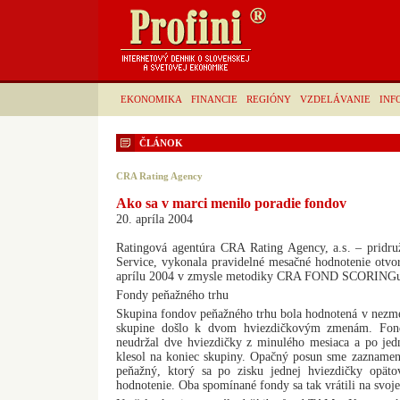
EKONOMIKA
FINANCIE
REGIÓNY
VZDELÁVANIE
INF
ČLÁNOK
CRA Rating Agency
Ako sa v marci menilo poradie fondov
20. apríla 2004
Ratingová agentúra CRA Rating Agency, a.s. – pridru
Service, vykonala pravidelné mesačné hodnotenie otvo
aprílu 2004 v zmysle metodiky CRA FOND SCORINGu, 
Fondy peňažného trhu
Skupina fondov peňažného trhu bola hodnotená v nezme
skupine došlo k dvom hviezdičkovým zmenám. F
neudržal dve hviezdičky z minulého mesiaca a po jedn
klesol na koniec skupiny. Opačný posun sme zazname
peňažný, ktorý sa po zisku jednej hviezdičky opäto
hodnotenie. Oba spomínané fondy sa tak vrátili na svoje