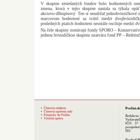
V skupine zmiešaných fondov bolo hodnotených ose
zmena, ktorá v tejto skupine nastala sa týkala o
akciovo-dlhopisový. Ten si neudržal jednohviezičkové z
marcovom hodnotení sa vrátil medzi dvojhviezdič
posledných piatich hodnotení neustále osciluje medzi d
Na čele skupiny zostávajú fondy SPORO – Konzervatív
jednou hviezdičkou skupinu uzatvára fond PP – Reštitu
Členovia redakcie
Profini.sk
Členovia správnej rady
Príspevky do Profini
Redakcia
Výročná správa
Vydavate
IČO: 37 
prospešné
NO
Riaditeľ 