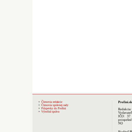
Členovia redakcie
Profini.sk
Členovia správnej rady
Príspevky do Profini
Redakcia
Výročná správa
Vydavate
IČO: 37 
prospešné
NO
Riaditeľ 