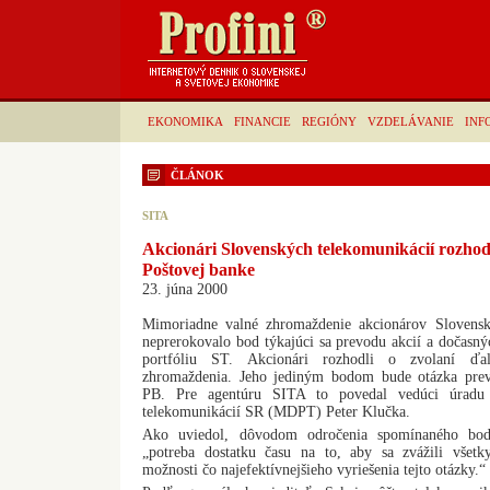
EKONOMIKA
FINANCIE
REGIÓNY
VZDELÁVANIE
INF
ČLÁNOK
SITA
Akcionári Slovenských telekomunikácií rozhod
Poštovej banke
23. júna 2000
Mimoriadne valné zhromaždenie akcionárov Slovenský
neprerokovalo bod týkajúci sa prevodu akcií a dočasný
portfóliu ST. Akcionári rozhodli o zvolaní ďa
zhromaždenia. Jeho jediným bodom bude otázka prev
PB. Pre agentúru SITA to povedal vedúci úradu M
telekomunikácií SR (MDPT) Peter Klučka.
Ako uviedol, dôvodom odročenia spomínaného bod
„potreba dostatku času na to, aby sa zvážili všetky
možnosti čo najefektívnejšieho vyriešenia tejto otázky.“