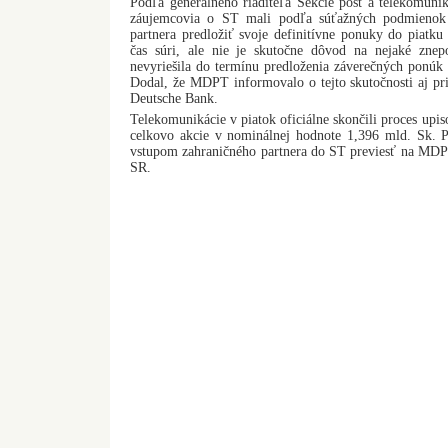
Podľa generálneho riaditeľa Sekcie pôšt a telekomu
záujemcovia o ST mali podľa súťažných podmienok 
partnera predložiť svoje definitívne ponuky do piatk
čas súri, ale nie je skutočne dôvod na nejaké znep
nevyriešila do termínu predloženia záverečných ponúk
Dodal, že MDPT informovalo o tejto skutočnosti aj pr
Deutsche Bank.
Telekomunikácie v piatok oficiálne skončili proces upis
celkovo akcie v nominálnej hodnote 1,396 mld. Sk. 
vstupom zahraničného partnera do ST previesť na MDPT
SR.