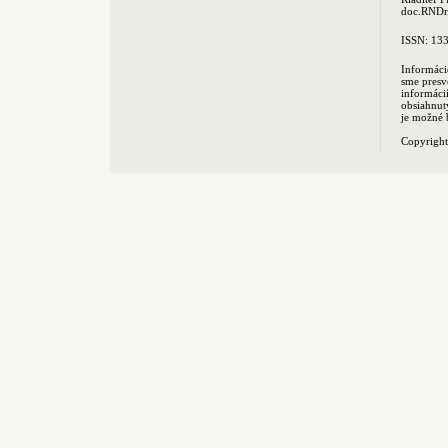
doc.RNDr.
ISSN: 13
Informáci
sme presv
informác
obsiahnut
je možné 
Copyrigh