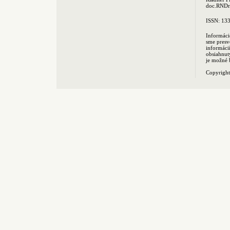
doc.RNDr.
ISSN: 13
Informáci
sme presv
informác
obsiahnut
je možné 
Copyrigh