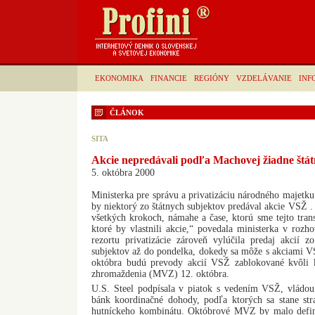
EKONOMIKA
FINANCIE
REGIÓNY
VZDELÁVANIE
INF
ČLÁNOK
SITA
Akcie nepredávali podľa Machovej žiadne štát
5. októbra 2000
Ministerka pre správu a privatizáciu národného majetk
by niektorý zo štátnych subjektov predával akcie VSŽ .
všetkých krokoch, námahe a čase, ktorú sme tejto trans
ktoré by vlastnili akcie,“ povedala ministerka v roz
rezortu privatizácie zároveň vylúčila predaj akcií z
subjektov až do pondelka, dokedy sa môže s akciami 
októbra budú prevody akcií VSŽ zablokované kvôli
zhromaždenia (MVZ) 12. októbra.
U.S. Steel podpísala v piatok s vedením VSŽ, vládo
bánk koordinačné dohody, podľa ktorých sa stane st
hutníckeho kombinátu. Októbrové MVZ by malo defini