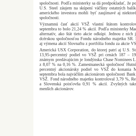
spoločnosti. Podľa ministerky sa dá predpokladať, že p
U.S. Steel záujem na skúpení väčšiny ostatných bal
amerického investora mohli byť zaujímavé aj niektoré 
spoločnosti.
Významnú časť akcií VSŽ vlastní štátom kontrolov
septembra to bolo 21,24 % akcií. Podľa ministerky Ma
alternatív, ako štát tieto akcie odkúpi. Jednou z nich
dcérskou spoločnosťou Fondu národného majetku SR. M
aj výmena akcií Slovnaftu z portfólia fondu za akcie VS
Americká USX Corporation, do ktorej patrí aj U.S. St
13,95-percentný podiel vo VSŽ pri cenách 187 – 19
známym predávajúcim je londýnska Chase Nominees Limi
z 8,07 % na 0,16 %. Zamestnanecká spoločnosť Hutní
percentný akcionársky podiel vo VSŽ do konania 
septembra bola najväčším akcionárom spoločnosti Bank A
VSŽ. Fond národného majetku kontroloval 3,79 %, Reš
a Slovenská poisťovňa 0,91 % akcií. Zvyšných tak
menších akcionárov.