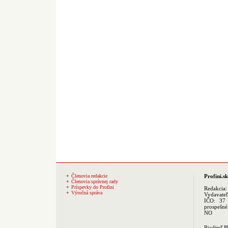
Členovia redakcie
Profini.sk
Členovia správnej rady
Príspevky do Profini
Redakcia
Výročná správa
Vydavate
IČO: 37 
prospešné
NO
Riaditeľ 