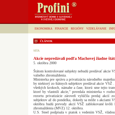
EKONOMIKA
FINANCIE
REGIÓNY
VZDELÁVANIE
INF
ČLÁNOK
SITA
Akcie nepredávali podľa Machovej žiadne štát
5. októbra 2000
Štátom kontrolované subjekty nebudú predávať akcie
valného zhromaždenia.
Ministerka pre správu a privatizáciu národného majetk
by niektorý zo štátnych subjektov predával akcie VSŽ .
všetkých krokoch, námahe a čase, ktorú sme tejto trans
ktoré by vlastnili akcie,“ povedala ministerka v roz
rezortu privatizácie zároveň vylúčila predaj akcií z
subjektov až do pondelka, dokedy sa môže s akciami 
októbra budú prevody akcií VSŽ zablokované kvôli
zhromaždenia (MVZ) 12. októbra.
U.S. Steel podpísala v piatok s vedením VSŽ, vládo