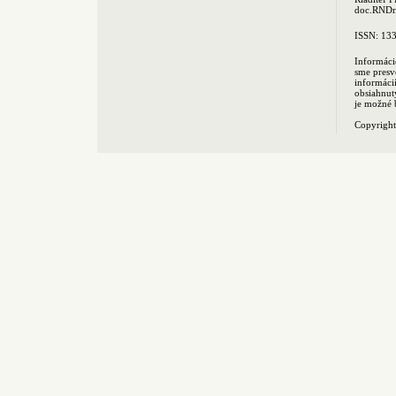
doc.RNDr.
ISSN: 13
Informáci
sme presv
informác
obsiahnut
je možné 
Copyrigh