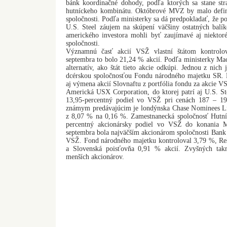
bánk koordinačné dohody, podľa ktorých sa stane st
hutníckeho kombinátu. Októbrové MVZ by malo defini
spoločnosti. Podľa ministerky sa dá predpokladať, že p
U.S. Steel záujem na skúpení väčšiny ostatných bal
amerického investora mohli byť zaujímavé aj niektoré 
spoločnosti.
Významnú časť akcií VSŽ vlastní štátom kontrolov
septembra to bolo 21,24 % akcií. Podľa ministerky Ma
alternatív, ako štát tieto akcie odkúpi. Jednou z nich
dcérskou spoločnosťou Fondu národného majetku SR. M
aj výmena akcií Slovnaftu z portfólia fondu za akcie VS
Americká USX Corporation, do ktorej patrí aj U.S. St
13,95-percentný podiel vo VSŽ pri cenách 187 – 19
známym predávajúcim je londýnska Chase Nominees Limi
z 8,07 % na 0,16 %. Zamestnanecká spoločnosť Hutní
percentný akcionársky podiel vo VSŽ do konania 
septembra bola najväčším akcionárom spoločnosti Bank A
VSŽ. Fond národného majetku kontroloval 3,79 %, Reš
a Slovenská poisťovňa 0,91 % akcií. Zvyšných tak
menších akcionárov.