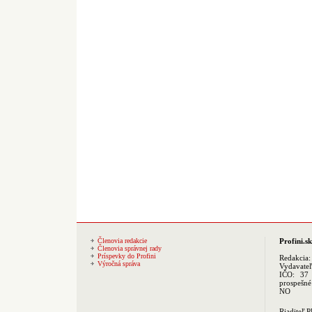
Členovia redakcie
Profini.sk
Členovia správnej rady
Príspevky do Profini
Redakcia
Výročná správa
Vydavate
IČO: 37 
prospešné
NO
Riaditeľ 