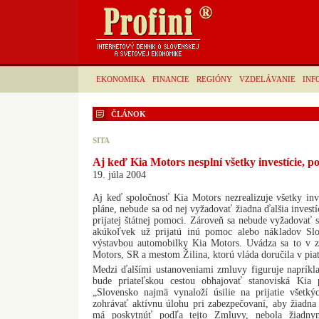
EKONOMIKA
FINANCIE
REGIÓNY
VZDELÁVANIE
INF
ČLÁNOK
SITA
Aj keď Kia Motors nesplní všetky investície, 
19. júla 2004
Aj keď spoločnosť Kia Motors nezrealizuje všetky inv
pláne, nebude sa od nej vyžadovať žiadna ďalšia investí
prijatej štátnej pomoci. Zároveň sa nebude vyžadovať s
akúkoľvek už prijatú inú pomoc alebo nákladov Slov
výstavbou automobilky Kia Motors. Uvádza sa to v 
Motors, SR a mestom Žilina, ktorú vláda doručila v pia
Medzi ďalšími ustanoveniami zmluvy figuruje napríkl
bude priateľskou cestou obhajovať stanoviská Kia
„Slovensko najmä vynaloží úsilie na prijatie všetk
zohrávať aktívnu úlohu pri zabezpečovaní, aby žiadna 
má poskytnúť podľa tejto Zmluvy, nebola žiadny