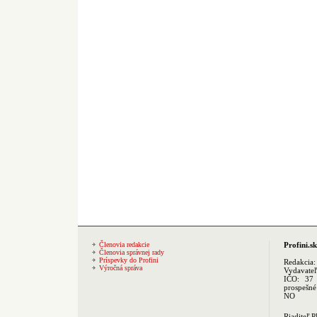
Členovia redakcie
Profini.sk
Členovia správnej rady
Príspevky do Profini
Redakcia
Výročná správa
Vydavate
IČO: 37 
prospešné
NO
Riaditeľ 