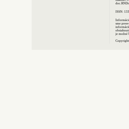
doc.RNDr.
ISSN: 13
Informáci
sme presv
informác
obsiahnut
je možné 
Copyrigh