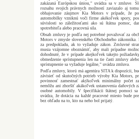
zakázaná Európskou úniou,“ uvádza sa v zmluve. Sl
rozsahu svojich právnych možností zaviazalo aj tomu,
obhajovanie záujmov Kia Motors v prípade, že po
automobilky vzniknú voči firme akékoľvek spory, pos
súvislosti so záležitosťami ako sú štátna pomoc, dan
spotrebiteľa alebo pracovná sila.
Obsah zmluvy je podľa nej potrebné považovať za obch
Motors v zmysle slovenského Obchodného zákonníka. I
za predpokladu, ak to vyžaduje zákon. Zmluvné str
musia vzájomne oboznámiť, aby mali prípadne možnos
dohodnuté, že v prípade akejkoľvek takejto požiadavk
obmedzenie sprístupnenia len na tie časti zmluvy aleb
sprístupnenie sa vyžaduje legálne,“ uvádza zmluva.
Podľa zmluvy, ktorú má agentúra SITA k dispozícii, b
závisieť od skutočných potrieb výroby Kia Motors, 
povinnosť zamestnať akýkoľvek minimálny počet z
nemôžu ani zhoršiť akákoľvek ustanovenia daňových z
osobné automobily. V špecifikácii štátnej pomoci sa
uvádza, že dotácia na každé pracovné miesto bude pre
bez ohľadu na to, kto na neho bol prijatý.