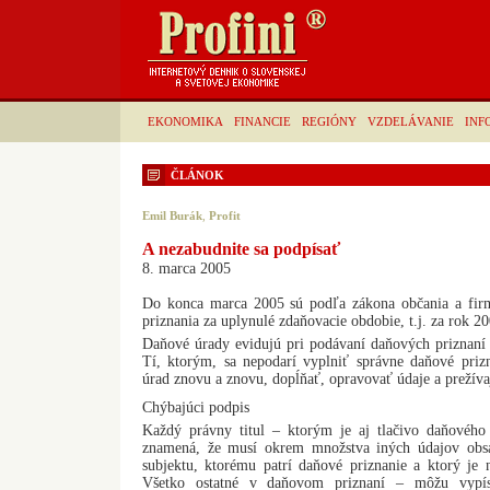
EKONOMIKA
FINANCIE
REGIÓNY
VZDELÁVANIE
INF
ČLÁNOK
Emil Burák
,
Profit
A nezabudnite sa podpísať
8. marca 2005
Do konca marca 2005 sú podľa zákona občania a fir
priznania za uplynulé zdaňovacie obdobie, t.j. za rok 20
Daňové úrady evidujú pri podávaní daňových priznaní s
Tí, ktorým, sa nepodarí vyplniť správne daňové pri
úrad znovu a znovu, dopĺňať, opravovať údaje a prežívaj
Chýbajúci podpis
Každý právny titul – ktorým je aj tlačivo daňového 
znamená, že musí okrem množstva iných údajov obs
subjektu, ktorému patrí daňové priznanie a ktorý je 
Všetko ostatné v daňovom priznaní – môžu vypísa