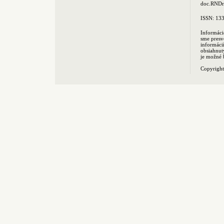
doc.RNDr.
ISSN: 13
Informáci
sme presv
informác
obsiahnut
je možné 
Copyrigh