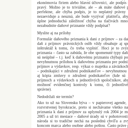
ekonómovia firiem alebo hlavní účtovníci, ale podpis
pravý. Možno je to triviálne, ale – ak máte daňové p
perfektne, ale chýba podpis, je to neplatný práv
nezaeviduje a neuzná, ale bude vyzývať platiteľa, aby
úplne jednoduchá záležitosť chýba na tlačivách mno
nezabudnite daňové priznanie vždy podpísať!
Myslite aj na prílohy
Formulár daňového priznania k dani z príjmov – za da
daň z príjmov právnických osôb vždy obsahuje aj spri
inštruktáž k tomu, čo treba vyplniť. Hoci je to zvý
priznania – často sa zabúda, že obe spomenuté typy daň
sú neúplné – t.j. keď k daňovému priznaniu chýbajú pot
nevyhnutnou prílohou k daňovému priznaniu pre podnik
príjmov a výdavkov, resp. výkaz o majetku a záväzkoch
– podnikajúci v združení podnikateľov – nevyhnutnou 
aj kópia zmluvy o združení podnikateľov (kde sú 
príjmoch a výdavkoch u jednotlivých spoločníkov, aby
možnosť evidenčnej kontroly k tomu, či jednotlivé 
správne).
Nedodržali ste termín?
Ako to už na Slovensku býva – v papierovej agende, s
rozvrstvenej byrokracie, preto si nechávame všetko n
priznania k dani z príjmov za uplynulý rok 2004 je m
2005 a už tri mesiace – daňové úrady sú v pohotovosti
národa si to tradične nechá na poslednú chvíľu a z
koncom marca alebo osobne alebo poštou. Často práve p