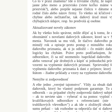
Čo to v praxi znamená? Ide o triviálne chyby, že napr
jasne jeho meno a priezvisko (viete koľko máme 
priezvisk?), alebo prepíše nejasne číslicu v dátume 
rodné číslo alebo názov firmy. To všetko sú kľúčové 
chybne alebo nečitateľne, tak daňový úrad musí v
chýbajúcich údajov, resp. ho predvolá aj osobne.
Aktualizované novely zákonov
Ak by všetko bolo správne, môže dôjsť aj k tomu, že 
oboznámiť s novelami daňových zákonov, ktoré sa v 
menia. Navonok sa mu vidí, že tlačivo daňového pr
minulý rok a opisuje preto postup z minulého roku
daňového priznania, ak si ju odložil – čo múdri daňo
logicky ku chybám. Práve preto podčiarkujem, že
odborníkov, či sa nič nezmenilo /napríklad daňového
alebo venovať pár drobných a kúpiť si jednoduchú prí
vzormi na vyplnenie daňových priznaní. Sprievodný 
vyplneniu daňového priznania k dani z príjmov, ktorý 
štátom – žiadne príklady a vzory na vyplnenie daňového
Nemýlte si zodpovednosť
A ešte jedno „verejné tajomstvo“. Vždy za obsah da
daňovník, ktorý ho vlastný podpisom garantuje. To 
odborník – za prípadné chyby zodpovedá daňový subjek
– ak to neviete sám – vyberať si na pomoc vyplniť d
kvalifikovaých odborníkov s referenciami (nie
truhlíkových vševedkov“) a ak ide o zložitejší obsah
sumu peňazí – tak rozhodne sa odporúča dať si daňov