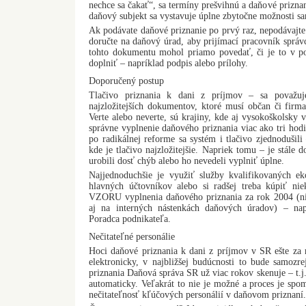
nechce sa čakať“, sa termíny prešvihnú a daňové priznan
daňový subjekt sa vystavuje úplne zbytočne možnosti sa
Ak podávate daňové priznanie po prvý raz, nepodávajte 
doručte na daňový úrad, aby prijímací pracovník správ
tohto dokumentu mohol priamo povedať, či je to v por
doplniť – napríklad podpis alebo prílohy.
Doporučený postup
Tlačivo priznania k dani z príjmov – sa považuj
najzložitejších dokumentov, ktoré musí občan či firma
Verte alebo neverte, sú krajiny, kde aj vysokoškolsky 
správne vyplnenie daňového priznania viac ako tri ho
po radikálnej reforme sa systém i tlačivo zjednodušili
kde je tlačivo najzložitejšie. Napriek tomu – je stále 
urobili dosť chýb alebo ho nevedeli vyplniť úplne.
Najjednoduchšie je využiť služby kvalifikovaných 
hlavných účtovníkov alebo si radšej treba kúpiť nie
VZORU vyplnenia daňového priznania za rok 2004 (ni
aj na interných nástenkách daňových úradov) – nap
Poradca podnikateľa.
Nečitateľné personálie
Hoci daňové priznania k dani z príjmov v SR ešte za
elektronicky, v najbližšej budúcnosti to bude samoz
priznania Daňová správa SR už viac rokov skenuje – t.j
automaticky. Veľakrát to nie je možné a proces je spo
nečitateľnosť kľúčových personálií v daňovom priznaní.