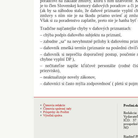
poradcovi na základe zmluvy, ktorú s ním uzatvoríte. Ký
je to člen Slovenskej komory daňových poradcov a či je
(ak by sa náhodou stalo, že daňové priznanie vyplní c
zmluvy s ním nie je na škodu priamo uviesť aj zmlu
Však si za poradenstvo zaplatíte, preto nie je hanba byť
Tradične najčastejšie chyby v daňových priznaniach:
– chýba podpis daňového subjektu na priznaní,
– zabudne „sa“ na nevyhnutné prílohy k daňovému priz
– daňovník zmešká termín (priznanie na poslednú chvíľu
– daňovník si neprečíta doporučený postup, poučenie 
chybne vyplní DP ),
– nečitateľne napíše kľúčové personálie (rodné č
priezvisko),
– neaktualizuje novely zákonov,
– daňovníci si často mýlia zodpovednosť ( pletú si poj
Členovia redakcie
Profini.sk
Členovia správnej rady
Príspevky do Profini
Redakcia
Výročná správa
Vydavate
IČO: 37 
prospešné
NO
Riaditeľ 